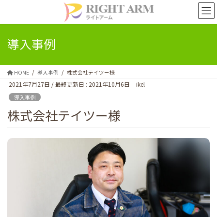
コ
ナ
ン
ビ
テ
ゲ
ン
ー
導入事例
ツ
シ
に
ョ
移
ン
HOME
導入事例
株式会社テイツー様
動
に
2021年7月27日
/ 最終更新日 :
2021年10月6日
ikel
移
動
導入事例
株式会社テイツー様