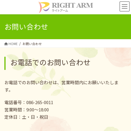
コ
ナ
ン
ビ
テ
ゲ
ン
ー
お問い合わせ
ツ
シ
に
ョ
移
ン
HOME
お問い合わせ
動
に
移
動
お電話でのお問い合わせ
お電話でのお問い合わせは、営業時間内にお願いいたしま
す。
電話番号：086-265-0011
営業時間：9:00～18:00
定休日：土・日・祝日